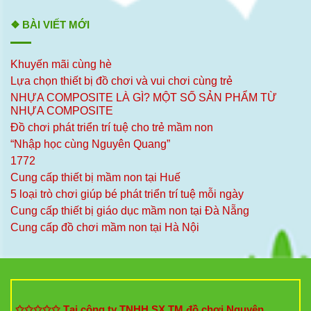
❖ BÀI VIẾT MỚI
Khuyến mãi cùng hè
Lựa chọn thiết bị đồ chơi và vui chơi cùng trẻ
NHỰA COMPOSITE LÀ GÌ? MỘT SỐ SẢN PHẨM TỪ
NHỰA COMPOSITE
Đồ chơi phát triển trí tuệ cho trẻ mầm non
“Nhập học cùng Nguyên Quang”
1772
Cung cấp thiết bị mầm non tại Huế
5 loại trò chơi giúp bé phát triển trí tuệ mỗi ngày
Cung cấp thiết bị giáo dục mầm non tại Đà Nẵng
Cung cấp đồ chơi mầm non tại Hà Nội
✩✩✩✩✩ Tại công ty TNHH SX TM đồ chơi Nguyên