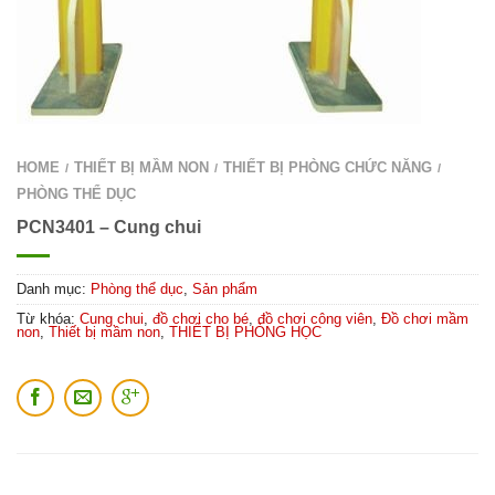
HOME
THIẾT BỊ MẦM NON
THIẾT BỊ PHÒNG CHỨC NĂNG
/
/
/
PHÒNG THỂ DỤC
PCN3401 – Cung chui
Danh mục:
Phòng thể dục
,
Sản phẩm
Từ khóa:
Cung chui
,
đồ chơi cho bé
,
đồ chơi công viên
,
Đồ chơi mầm
non
,
Thiết bị mầm non
,
THIẾT BỊ PHÒNG HỌC