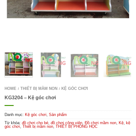
HOME
THIẾT BỊ MẦM NON
KỆ GÓC CHƠI
/
/
KG3204 – Kệ góc chơi
Danh mục:
Kệ góc chơi
,
Sản phẩm
Từ khóa:
đồ chơi cho bé
,
đồ chơi công viên
,
Đồ chơi mầm non
,
Kệ
,
kệ
góc chơi
,
Thiết bị mầm non
,
THIẾT BỊ PHÒNG HỌC