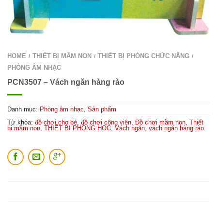
HOME
THIẾT BỊ MẦM NON
THIẾT BỊ PHÒNG CHỨC NĂNG
/
/
/
PHÒNG ÂM NHẠC
PCN3507 – Vách ngăn hàng rào
Danh mục:
Phòng âm nhạc
,
Sản phẩm
Từ khóa:
đồ chơi cho bé
,
đồ chơi công viên
,
Đồ chơi mầm non
,
Thiết
bị mầm non
,
THIẾT BỊ PHÒNG HỌC
,
Vách ngăn
,
vách ngăn hàng rào