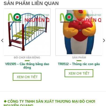
SẢN PHẨM LIÊN QUAN
ĐỒ CHƠI VẬN ĐỘNG
SẢN PHẨM
VĐ1505 – Cầu thăng bằng dao
TR0512 – Thùng rác con gấu
động
XEM CHI TIẾT
XEM CHI TIẾT
❖ CÔNG TY TNHH SẢN XUẤT THƯƠNG MẠI ĐỒ CHƠI
NGUYÊN QUANG