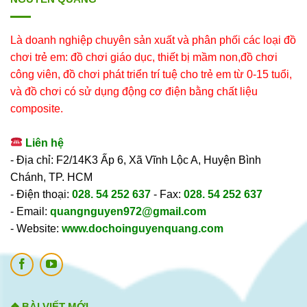
Là doanh nghiệp chuyên sản xuất và phân phối các loại đồ
chơi trẻ em: đồ chơi giáo dục, thiết bị mầm non,đồ chơi
công viên, đồ chơi phát triển trí tuệ cho trẻ em từ 0-15 tuổi,
và đồ chơi có sử dụng động cơ điện bằng chất liệu
composite.
Liên hệ
- Địa chỉ: F2/14K3 Ấp 6, Xã Vĩnh Lộc A, Huyện Bình
Chánh, TP. HCM
- Điện thoại:
028. 54 252 637
- Fax:
028. 54 252 637
- Email:
quangnguyen972@gmail.com
- Website:
www.dochoinguyenquang.com
❖ BÀI VIẾT MỚI