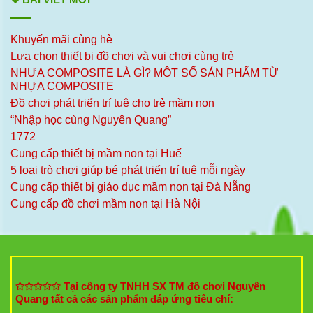
Khuyến mãi cùng hè
Lựa chọn thiết bị đồ chơi và vui chơi cùng trẻ
NHỰA COMPOSITE LÀ GÌ? MỘT SỐ SẢN PHẨM TỪ
NHỰA COMPOSITE
Đồ chơi phát triển trí tuệ cho trẻ mầm non
“Nhập học cùng Nguyên Quang”
1772
Cung cấp thiết bị mầm non tại Huế
5 loại trò chơi giúp bé phát triển trí tuệ mỗi ngày
Cung cấp thiết bị giáo dục mầm non tại Đà Nẵng
Cung cấp đồ chơi mầm non tại Hà Nội
✩✩✩✩✩ Tại công ty TNHH SX TM đồ chơi Nguyên
Quang tất cả các sản phẩm đáp ứng tiêu chí: