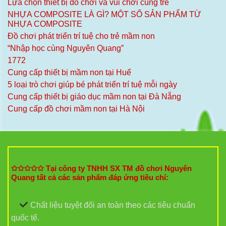
Lựa chọn thiết bị đồ chơi và vui chơi cùng trẻ
NHỰA COMPOSITE LÀ GÌ? MỘT SỐ SẢN PHẨM TỪ
NHỰA COMPOSITE
Đồ chơi phát triển trí tuệ cho trẻ mầm non
“Nhập học cùng Nguyên Quang”
1772
Cung cấp thiết bị mầm non tại Huế
5 loại trò chơi giúp bé phát triển trí tuệ mỗi ngày
Cung cấp thiết bị giáo dục mầm non tại Đà Nẵng
Cung cấp đồ chơi mầm non tại Hà Nội
✩✩✩✩✩ Tại công ty TNHH SX TM đồ chơi Nguyên
Quang tất cả các sản phẩm đáp ứng tiêu chí:
Chất liệu tuyệt đối an toàn theo các tiêu chuẩn
quốc tế.