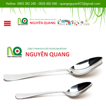
Hotline: 0903 382 248 - 0918 482 040 - quangnguyen972@gmail.com