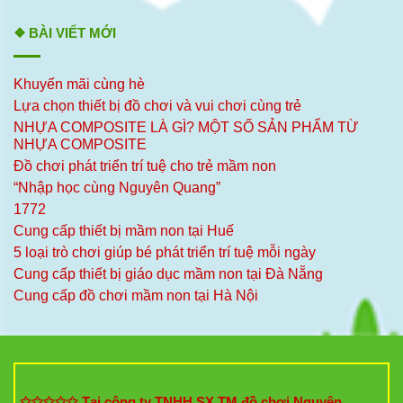
❖ BÀI VIẾT MỚI
Khuyến mãi cùng hè
Lựa chọn thiết bị đồ chơi và vui chơi cùng trẻ
NHỰA COMPOSITE LÀ GÌ? MỘT SỐ SẢN PHẨM TỪ
NHỰA COMPOSITE
Đồ chơi phát triển trí tuệ cho trẻ mầm non
“Nhập học cùng Nguyên Quang”
1772
Cung cấp thiết bị mầm non tại Huế
5 loại trò chơi giúp bé phát triển trí tuệ mỗi ngày
Cung cấp thiết bị giáo dục mầm non tại Đà Nẵng
Cung cấp đồ chơi mầm non tại Hà Nội
✩✩✩✩✩ Tại công ty TNHH SX TM đồ chơi Nguyên