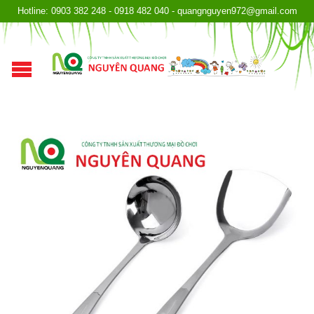
Hotline: 0903 382 248 - 0918 482 040 - quangnguyen972@gmail.com