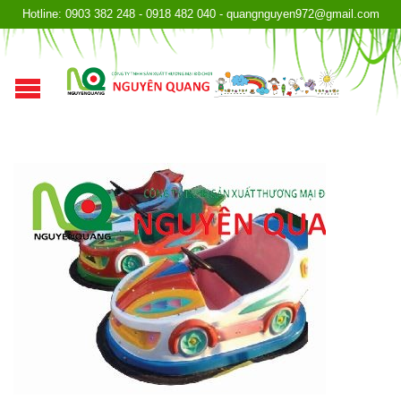
Hotline: 0903 382 248 - 0918 482 040 - quangnguyen972@gmail.com