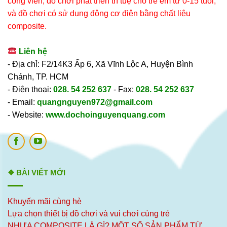
công viên, đồ chơi phát triển trí tuệ cho trẻ em từ 0-15 tuổi,
và đồ chơi có sử dụng động cơ điện bằng chất liệu
composite.
Liên hệ
- Địa chỉ: F2/14K3 Ấp 6, Xã Vĩnh Lộc A, Huyện Bình
Chánh, TP. HCM
- Điện thoại:
028. 54 252 637
- Fax:
028. 54 252 637
- Email:
quangnguyen972@gmail.com
- Website:
www.dochoinguyenquang.com
❖ BÀI VIẾT MỚI
Khuyến mãi cùng hè
Lựa chọn thiết bị đồ chơi và vui chơi cùng trẻ
NHỰA COMPOSITE LÀ GÌ? MỘT SỐ SẢN PHẨM TỪ