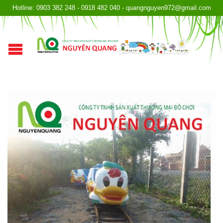
Hotline: 0903 382 248 - 0918 482 040 - quangnguyen972@gmail.com