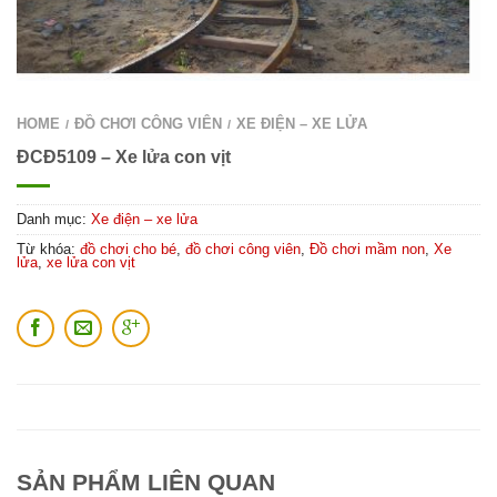
HOME
ĐỒ CHƠI CÔNG VIÊN
XE ĐIỆN – XE LỬA
/
/
ĐCĐ5109 – Xe lửa con vịt
Danh mục:
Xe điện – xe lửa
Từ khóa:
đồ chơi cho bé
,
đồ chơi công viên
,
Đồ chơi mầm non
,
Xe
lửa
,
xe lửa con vịt
SẢN PHẨM LIÊN QUAN