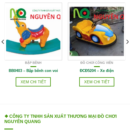
BẬP BÊNH
ĐỒ CHƠI CÔNG VIÊN
BB0403 – Bập bênh con voi
ĐCĐ5204 – Xe điện
XEM CHI TIẾT
XEM CHI TIẾT
❖ CÔNG TY TNHH SẢN XUẤT THƯƠNG MẠI ĐỒ CHƠI
NGUYÊN QUANG