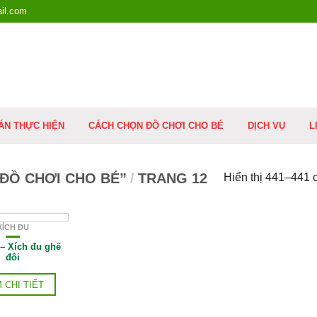
il.com
ÁN THỰC HIỆN
CÁCH CHỌN ĐỒ CHƠI CHO BÉ
DỊCH VỤ
L
ĐỒ CHƠI CHO BÉ”
/
TRANG 12
Hiển thị 441–441 
XÍCH ĐU
– Xích đu ghế
đôi
 CHI TIẾT