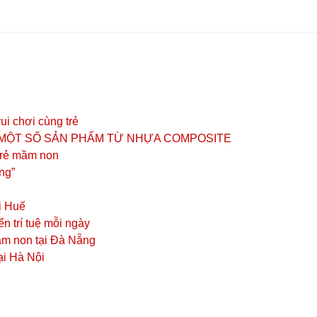
ui chơi cùng trẻ
 MỘT SỐ SẢN PHẨM TỪ NHỰA COMPOSITE
 trẻ mầm non
ng”
i Huế
iển trí tuệ mỗi ngày
mầm non tại Đà Nẵng
ại Hà Nội