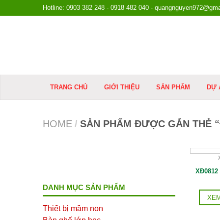
Hotline: 0903 382 248 - 0918 482 040 - quangnguyen972@gma
TRANG CHỦ
GIỚI THIỆU
SẢN PHẨM
DỰ 
HOME
/
SẢN PHẨM ĐƯỢC GẮN THẺ “
XĐ0812 
DANH MỤC SẢN PHẨM
XEM
Thiết bị mầm non