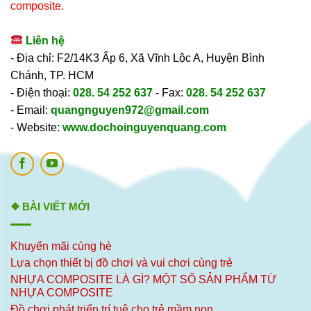
composite.
Liên hệ
- Địa chỉ: F2/14K3 Ấp 6, Xã Vĩnh Lộc A, Huyện Bình
Chánh, TP. HCM
- Điện thoại:
028. 54 252 637
- Fax:
028. 54 252 637
- Email:
quangnguyen972@gmail.com
- Website:
www.dochoinguyenquang.com
❖ BÀI VIẾT MỚI
Khuyến mãi cùng hè
Lựa chọn thiết bị đồ chơi và vui chơi cùng trẻ
NHỰA COMPOSITE LÀ GÌ? MỘT SỐ SẢN PHẨM TỪ
NHỰA COMPOSITE
Đồ chơi phát triển trí tuệ cho trẻ mầm non