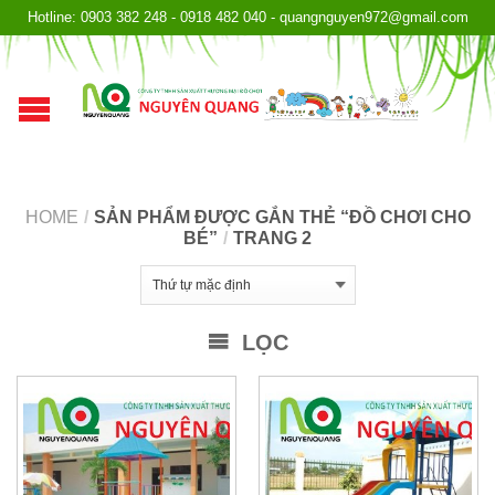
Hotline: 0903 382 248 - 0918 482 040 - quangnguyen972@gmail.com
HOME
/
SẢN PHẨM ĐƯỢC GẮN THẺ “ĐỒ CHƠI CHO
BÉ”
/
TRANG 2
LỌC