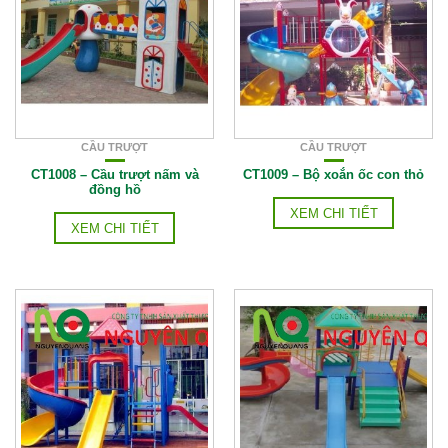
CẦU TRƯỢT
CẦU TRƯỢT
CT1008 – Cầu trượt nấm và
CT1009 – Bộ xoắn ốc con thỏ
đồng hồ
XEM CHI TIẾT
XEM CHI TIẾT