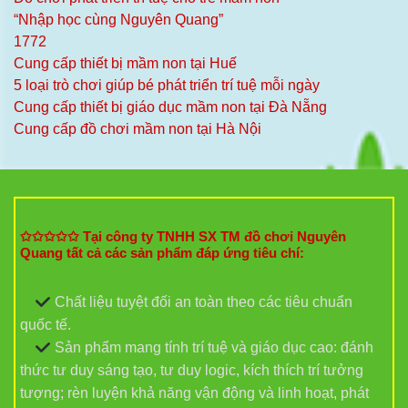
“Nhập học cùng Nguyên Quang”
1772
Cung cấp thiết bị mầm non tại Huế
5 loại trò chơi giúp bé phát triển trí tuệ mỗi ngày
Cung cấp thiết bị giáo dục mầm non tại Đà Nẵng
Cung cấp đồ chơi mầm non tại Hà Nội
✩✩✩✩✩ Tại công ty TNHH SX TM đồ chơi Nguyên
Quang tất cả các sản phẩm đáp ứng tiêu chí:
Chất liệu tuyệt đối an toàn theo các tiêu chuẩn
quốc tế.
Sản phẩm mang tính trí tuệ và giáo dục cao: đánh
thức tư duy sáng tạo, tư duy logic, kích thích trí tưởng
tượng; rèn luyện khả năng vận động và linh hoạt, phát