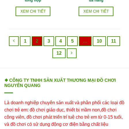
tổng hợp
đa năng
XEM CHI TIẾT
XEM CHI TIẾT
1
2
3
4
5
…
10
11
12
❖ CÔNG TY TNHH SẢN XUẤT THƯƠNG MẠI ĐỒ CHƠI
NGUYÊN QUANG
Là doanh nghiệp chuyên sản xuất và phân phối các loại đồ
chơi trẻ em: đồ chơi giáo dục, thiết bị mầm non,đồ chơi
công viên, đồ chơi phát triển trí tuệ cho trẻ em từ 0-15 tuổi,
và đồ chơi có sử dụng động cơ điện bằng chất liệu