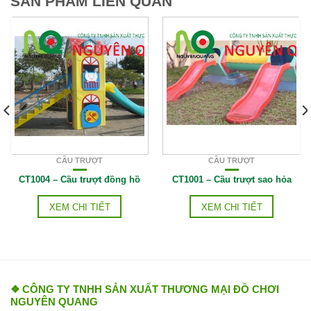
SẢN PHẨM LIÊN QUAN
CẦU TRƯỢT
CẦU TRƯỢT
CT1004 – Cầu trượt đồng hồ
CT1001 – Cầu trượt sao hỏa
XEM CHI TIẾT
XEM CHI TIẾT
❖ CÔNG TY TNHH SẢN XUẤT THƯƠNG MẠI ĐỒ CHƠI
NGUYÊN QUANG