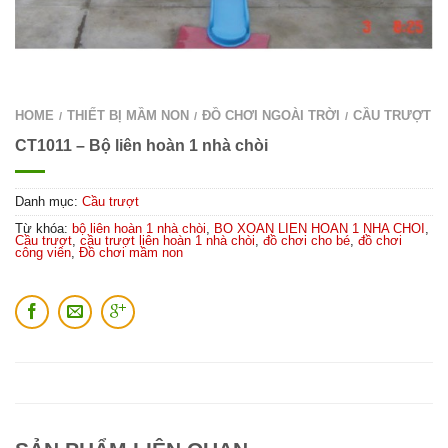
HOME
THIẾT BỊ MẦM NON
ĐỒ CHƠI NGOÀI TRỜI
CẦU TRƯỢT
/
/
/
CT1011 – Bộ liên hoàn 1 nhà chòi
Danh mục:
Cầu trượt
Từ khóa:
bộ liên hoàn 1 nhà chòi
,
BO XOAN LIEN HOAN 1 NHA CHOI
,
Cầu trượt
,
cầu trượt liên hoàn 1 nhà chòi
,
đồ chơi cho bé
,
đồ chơi
công viên
,
Đồ chơi mầm non