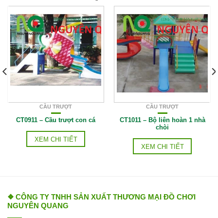
CẦU TRƯỢT
CẦU TRƯỢT
CT0911 – Cầu trượt con cá
CT1011 – Bộ liên hoàn 1 nhà
chòi
XEM CHI TIẾT
XEM CHI TIẾT
❖ CÔNG TY TNHH SẢN XUẤT THƯƠNG MẠI ĐỒ CHƠI
NGUYÊN QUANG