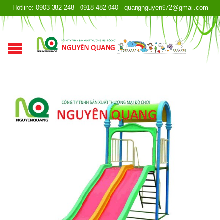
Hotline: 0903 382 248 - 0918 482 040 - quangnguyen972@gmail.com