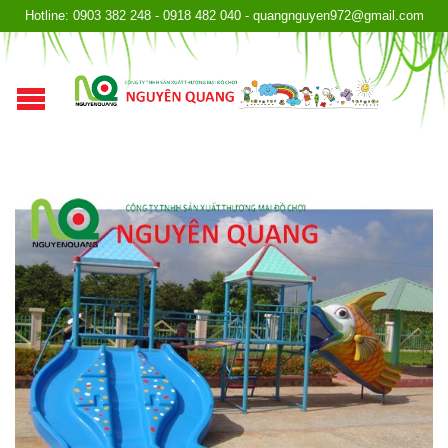
Hotline: 0903 382 248 - 0918 482 040 - quangnguyen972@gmail.com