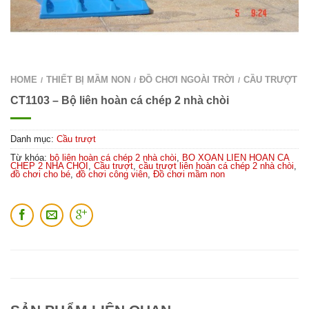
HOME
THIẾT BỊ MẦM NON
ĐỒ CHƠI NGOÀI TRỜI
CẦU TRƯỢT
/
/
/
CT1103 – Bộ liên hoàn cá chép 2 nhà chòi
Danh mục:
Cầu trượt
Từ khóa:
bộ liên hoàn cá chép 2 nhà chòi
,
BO XOAN LIEN HOAN CA
CHEP 2 NHA CHOI
,
Cầu trượt
,
cầu trượt liên hoàn cá chép 2 nhà chòi
,
đồ chơi cho bé
,
đồ chơi công viên
,
Đồ chơi mầm non