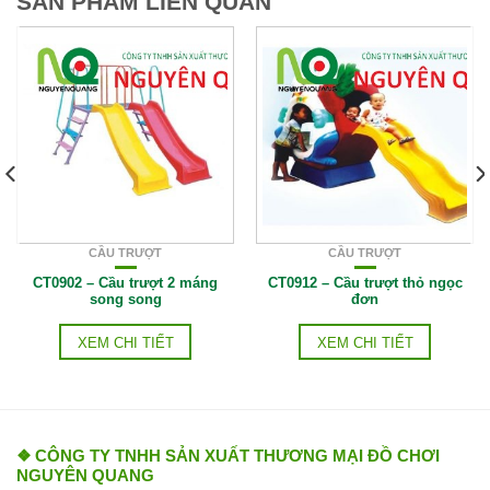
SẢN PHẨM LIÊN QUAN
CẦU TRƯỢT
CẦU TRƯỢT
CT0902 – Cầu trượt 2 máng
CT0912 – Cầu trượt thỏ ngọc
song song
đơn
XEM CHI TIẾT
XEM CHI TIẾT
❖ CÔNG TY TNHH SẢN XUẤT THƯƠNG MẠI ĐỒ CHƠI
NGUYÊN QUANG