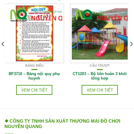
BẢNG BIỂU
CẦU TRƯỢT
BF3710 – Bảng nội quy phụ
CT1203 – Bộ liên hoàn 3 khối
huynh
tổng hợp
XEM CHI TIẾT
XEM CHI TIẾT
❖ CÔNG TY TNHH SẢN XUẤT THƯƠNG MẠI ĐỒ CHƠI
NGUYÊN QUANG