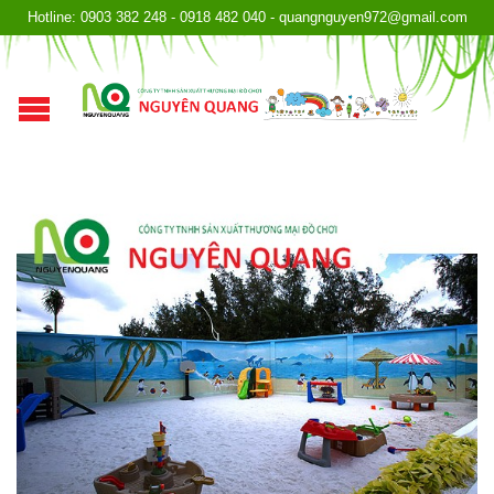
Hotline: 0903 382 248 - 0918 482 040 - quangnguyen972@gmail.com