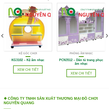
KỆ GÓC CHƠI
PHÒNG ÂM NHẠC
KG3102 – Kệ âm nhạc
PCN3512 – Dàn tủ trang phục
âm nhạc
XEM CHI TIẾT
XEM CHI TIẾT
❖ CÔNG TY TNHH SẢN XUẤT THƯƠNG MẠI ĐỒ CHƠI
NGUYÊN QUANG