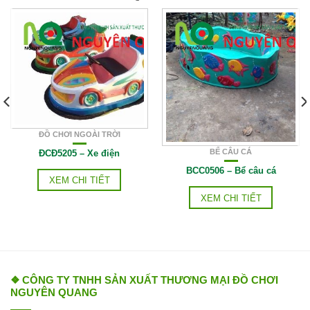
ĐỒ CHƠI NGOÀI TRỜI
BỂ CÂU CÁ
ĐCĐ5205 – Xe điện
BCC0506 – Bể câu cá
XEM CHI TIẾT
XEM CHI TIẾT
❖ CÔNG TY TNHH SẢN XUẤT THƯƠNG MẠI ĐỒ CHƠI
NGUYÊN QUANG