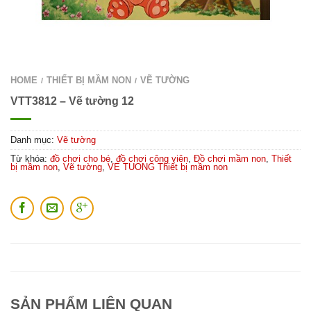
HOME
THIẾT BỊ MẦM NON
VẼ TƯỜNG
/
/
VTT3812 – Vẽ tường 12
Danh mục:
Vẽ tường
Từ khóa:
đồ chơi cho bé
,
đồ chơi công viên
,
Đồ chơi mầm non
,
Thiết
bị mầm non
,
Vẽ tường
,
VE TUONG Thiết bị mầm non
SẢN PHẨM LIÊN QUAN