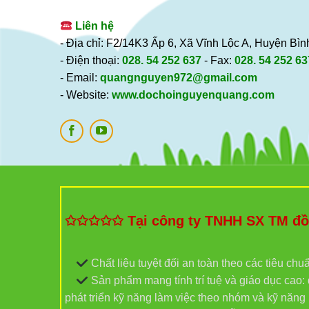
Liên hệ
- Địa chỉ: F2/14K3 Ấp 6, Xã Vĩnh Lộc A, Huyện B
- Điện thoại:
028. 54 252 637
- Fax:
028. 54 252 63
- Email:
quangnguyen972@gmail.com
- Website:
www.dochoinguyenquang.com
✩✩✩✩✩ Tại công ty TNHH SX TM đồ c
Chất liệu tuyệt đối an toàn theo các tiêu chu
Sản phẩm mang tính trí tuệ và giáo dục cao: đ
phát triển kỹ năng làm việc theo nhóm và kỹ năn