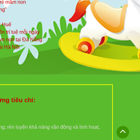
 trẻ mầm non
ng”
i Huế
iển trí tuệ mỗi ngày
mầm non tại Đà Nẵng
ại Hà Nội
g tiêu chí:
ợng; rèn luyện khả năng vận động và linh hoạt,