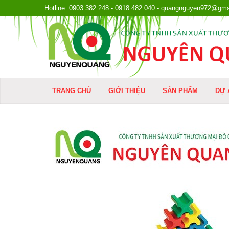
Hotline: 0903 382 248 - 0918 482 040 - quangnguyen972@gma
TRANG CHỦ
GIỚI THIỆU
SẢN PHẨM
DỰ 