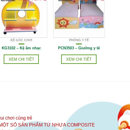
KỆ GÓC CHƠI
PHÒNG Y TẾ
KG3102 – Kệ âm nhạc
PCN3503 – Giường y tế
SV3908 
XEM CHI TIẾT
XEM CHI TIẾT
XE
ui chơi cùng trẻ
 MỘT SỐ SẢN PHẨM TỪ NHỰA COMPOSITE