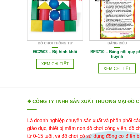
CÁ
ĐỒ CHƠI THÔNG TƯ
BẢNG BIỂU
 câu cá
ĐC2503 – Bộ hình khối
BF3710 – Bảng nội quy p
huynh
IẾT
XEM CHI TIẾT
XEM CHI TIẾT
❖ CÔNG TY TNHH SẢN XUẤT THƯƠNG MẠI ĐỒ 
Là doanh nghiệp chuyên sản xuất và phân phối các 
giáo dục, thiết bị mầm non,đồ chơi công viên, đồ chơ
từ 0-15 tuổi, và đồ chơi có sử dụng động cơ điện b