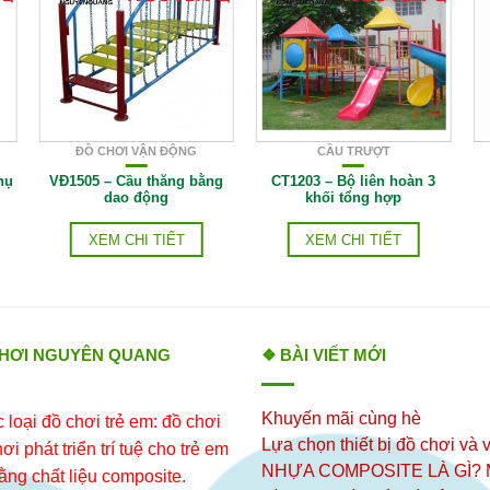
ĐỒ CHƠI VẬN ĐỘNG
CẦU TRƯỢT
hụ
VĐ1505 – Cầu thăng bằng
CT1203 – Bộ liên hoàn 3
dao động
khối tổng hợp
XEM CHI TIẾT
XEM CHI TIẾT
CHƠI NGUYÊN QUANG
❖ BÀI VIẾT MỚI
Khuyến mãi cùng hè
loại đồ chơi trẻ em: đồ chơi
Lựa chọn thiết bị đồ chơi và v
i phát triển trí tuệ cho trẻ em
NHỰA COMPOSITE LÀ GÌ?
ằng chất liệu composite.