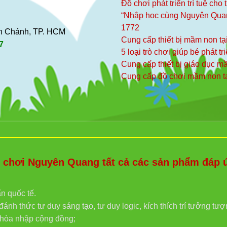
Đồ chơi phát triển trí tuệ cho
“Nhập học cùng Nguyên Qua
1772
ình Chánh, TP. HCM
Cung cấp thiết bị mầm non tạ
7
5 loại trò chơi giúp bé phát tr
Cung cấp thiết bị giáo dục 
Cung cấp đồ chơi mầm non t
hơi Nguyên Quang tất cả các sản phẩm đáp ứn
ẩn quốc tế.
ánh thức tư duy sáng tạo, tư duy logic, kích thích trí tưởng tư
g hòa nhập cộng đồng;