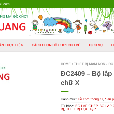
il.com
ÁN THỰC HIỆN
CÁCH CHỌN ĐỒ CHƠI CHO BÉ
DỊCH VỤ
L
HOME
THIẾT BỊ MẦM NON
ĐỒ
/
/
ĐC2409 – Bộ lắp
chữ X
Danh mục:
Đồ chơi thông tư
,
Sản 
Từ khóa:
BỘ LẮP GHÉP
,
BỘ LẮP 
BỊ
,
THIẾT BỊ HỌC TẬP