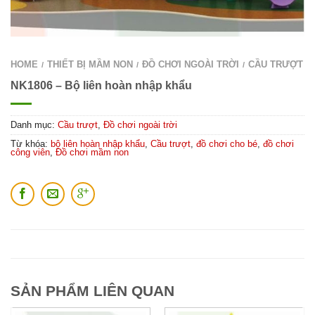
HOME
THIẾT BỊ MẦM NON
ĐỒ CHƠI NGOÀI TRỜI
CẦU TRƯỢT
/
/
/
NK1806 – Bộ liên hoàn nhập khẩu
Danh mục:
Cầu trượt
,
Đồ chơi ngoài trời
Từ khóa:
bộ liên hoàn nhập khẩu
,
Cầu trượt
,
đồ chơi cho bé
,
đồ chơi
công viên
,
Đồ chơi mầm non
SẢN PHẨM LIÊN QUAN