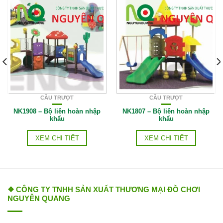
CẦU TRƯỢT
CẦU TRƯỢT
NK1908 – Bộ liên hoàn nhập
NK1807 – Bộ liên hoàn nhập
khẩu
khẩu
XEM CHI TIẾT
XEM CHI TIẾT
❖ CÔNG TY TNHH SẢN XUẤT THƯƠNG MẠI ĐỒ CHƠI
NGUYÊN QUANG