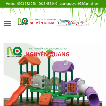
Hotline: 0903 382 248 - 0918 482 040 - quangnguyen972@gmail.com