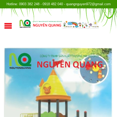
Hotline: 0903 382 248 - 0918 482 040 - quangnguyen972@gmail.com