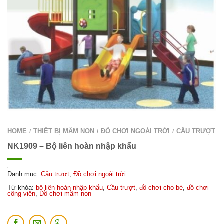
HOME
THIẾT BỊ MẦM NON
ĐỒ CHƠI NGOÀI TRỜI
CẦU TRƯỢT
/
/
/
NK1909 – Bộ liên hoàn nhập khẩu
Danh mục:
Cầu trượt
,
Đồ chơi ngoài trời
Từ khóa:
bộ liên hoàn nhập khẩu
,
Cầu trượt
,
đồ chơi cho bé
,
đồ chơi
công viên
,
Đồ chơi mầm non