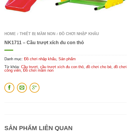
HOME
THIẾT BỊ MẦM NON
ĐỒ CHƠI NHẬP KHẨU
/
/
NK1711 – Cầu trượt xích đu con thỏ
Danh mục:
Đồ chơi nhập khẩu
,
Sản phẩm
Từ khóa:
Cầu trượt
,
cầu trượt xích đu con thỏ
,
đồ chơi cho bé
,
đồ chơi
công viên
,
Đồ chơi mầm non
SẢN PHẨM LIÊN QUAN