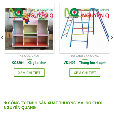
KỆ GÓC CHƠI
ĐỒ CHƠI VẬN ĐỘNG
KG3204 – Kệ góc chơi
VĐ1409 – Thang leo 4 cạnh
XEM CHI TIẾT
XEM CHI TIẾT
❖ CÔNG TY TNHH SẢN XUẤT THƯƠNG MẠI ĐỒ CHƠI
NGUYÊN QUANG